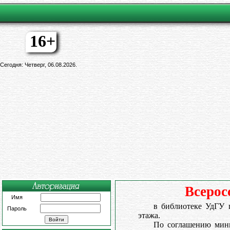
16+
Сегодня: Четверг, 06.08.2026.
Всерос
Имя
в библиотеке УдГУ п
Пароль
этажа.
По соглашению мини