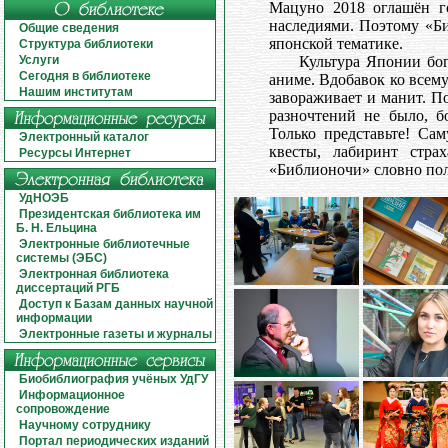
Мацуно 2018 оглашён г
наследиями. Поэтому «Б
Общие сведения
японской тематике.
Структура библиотеки
Услуги
Культура Японии бог
Сегодня в библиотеке
аниме. Вдобавок ко всем
Нашим институтам
завораживает и манит. П
разночтений не было, б
Только представьте! Са
Электронный каталог
квесты, лабиринт стра
Ресурсы Интернет
«Библионочи» словно пол
УдНОЭБ
Президентская библиотека им
Б. Н. Ельцина
Электронные библиотечные
системы (ЭБС)
Электронная библиотека
диссертаций РГБ
Доступ к Базам данных научной
информации
Электронные газеты и журналы
Биобиблиография учёных УдГУ
Информационное
сопровождение
Научному сотруднику
Портал периодических изданий