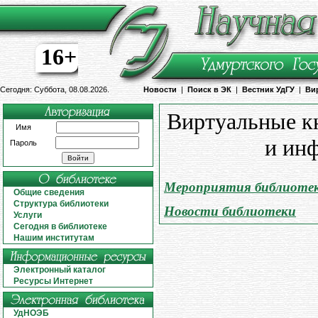
16+
Сегодня: Суббота, 08.08.2026.
Новости
|
Поиск в ЭК
|
Вестник УдГУ
|
Ви
Виртуальные к
Имя
и ин
Пароль
Мероприятия библиоте
Общие сведения
Структура библиотеки
Новости библиотеки
Услуги
Сегодня в библиотеке
Нашим институтам
Электронный каталог
Ресурсы Интернет
УдНОЭБ