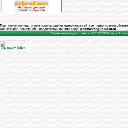
При полном или частичном использовании материалов сайта активная ссылка обязате
Для отзывов, замечаний и предложений пишите сюда:
webmaster@lib.udsu.ru
[ Время генерации страницы: 0.015(0.012) сек. и 2 запро