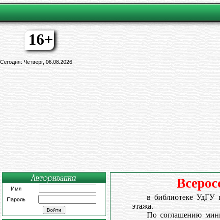
16+
Сегодня: Четверг, 06.08.2026.
Всерос
Имя
в библиотеке УдГУ п
Пароль
этажа.
По соглашению мини