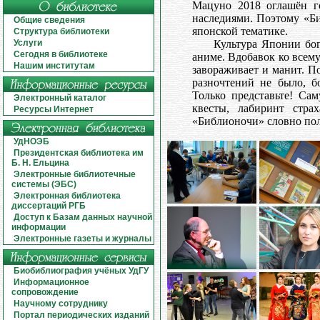
Мацуно 2018 оглашён г
наследиями. Поэтому «Б
Общие сведения
японской тематике.
Структура библиотеки
Услуги
Культура Японии бог
Сегодня в библиотеке
аниме. Вдобавок ко всем
Нашим институтам
завораживает и манит. П
разночтений не было, б
Только представьте! Са
Электронный каталог
квесты, лабиринт стра
Ресурсы Интернет
«Библионочи» словно пол
УдНОЭБ
Президентская библиотека им
Б. Н. Ельцина
Электронные библиотечные
системы (ЭБС)
Электронная библиотека
диссертаций РГБ
Доступ к Базам данных научной
информации
Электронные газеты и журналы
Биобиблиография учёных УдГУ
Информационное
сопровождение
Научному сотруднику
Портал периодических изданий