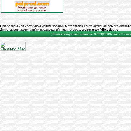
При полном или частичном использовании материалов сайта активная ссылка обязате
Для отзывов, замечаний и предложений пишите сюда:
webmaster@lib.udsu.ru
[ Время генерации страницы: 0.003(0.000) сек. и 2 запро