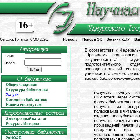
16+
Сегодня: Пятница, 07.08.2026.
Новости
|
Поиск в ЭК
|
Вестник УдГУ
|
Ви
В соответствии с Федераль
"Правилами пользования
Имя
госуниверситета" ст
Пароль
подготовительного отд
преподавательский соста
университета
имеют право
видами библиотечно-информ
Общие сведения
Структура библиотеки
получать полную и
Услуги
библиотеки через систе
Сегодня в библиотеке
формы библиотечного 
Нашим институтам
получать из фонда
пользования в читальн
издания, неопубликован
Электронный каталог
получать консультаци
Ресурсы Интернет
произведений печати и 
продлевать срок 
установленном порядке
УдНОЭБ
пользоваться справочн