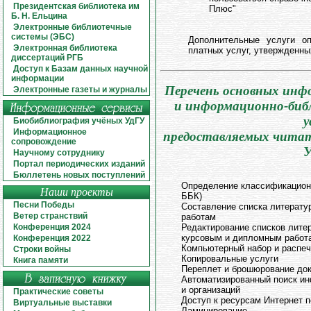
Президентская библиотека им
Плюс"
Б. Н. Ельцина
Электронные библиотечные
системы (ЭБС)
Дополнительные услуги о
Электронная библиотека
платных услуг, утвержденны
диссертаций РГБ
Доступ к Базам данных научной
информации
Перечень основных ин
Электронные газеты и журналы
и информационно-биб
у
Биобиблиография учёных УдГУ
Информационное
предоставляемых чита
сопровождение
У
Научному сотруднику
Портал периодических изданий
Бюллетень новых поступлений
Определение классификационн
Наши проекты
ББК)
Песни Победы
Составление списка литерату
Ветер странствий
работам
Конференция 2024
Редактирование списков лите
курсовым и дипломным работ
Конференция 2022
Компьютерный набор и распеч
Строки войны
Копировальные услуги
Книга памяти
Переплет и брошюрование до
Автоматизированный поиск ин
и организаций
Практические советы
Доступ к ресурсам Интернет 
Виртуальные выставки
Ламинирование