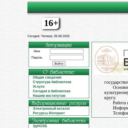
16+
Сегодня: Четверг, 06.08.2026.
Имя
Пароль
Общие сведения
государстве
Структура библиотеки
Услуги
Основн
Сегодня в библиотеке
культурном
Нашим институтам
кругу.
Работа 
Информ
Электронный каталог
Телефон
Ресурсы Интернет
УдНОЭБ