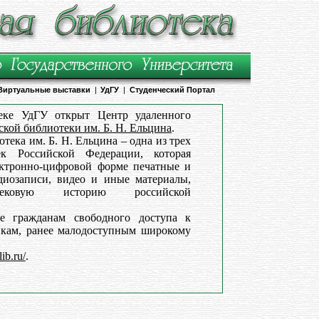
Виртуальные выставки
|
УдГУ
|
Студенческий Портал
еке УдГУ открыт Центр удаленного
ской библиотеки им. Б. Н. Ельцина
.
тека им. Б. Н. Ельцина – одна из трех
ек Российской Федерации, которая
ектронно-цифровой форме печатные и
диозаписи, видео и иные материалы,
вековую историю российской
ие гражданам свободного доступа к
икам, ранее малодоступным широкому
lib.ru/
.