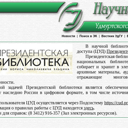
Новости
|
Поиск в ЭК
|
Вестник УдГУ
|
В научной библиот
доступа (ЦУД)
Президент
Президентская библио
национальных библиот
собирает и хранит в эл
архивные материалы, ау
отражающие много
нности.
ой задачей Президентской библиотеки является обеспечен
у наследию России в цифровом формате, в том числе источн
пользователя ЦУД осуществляется через Подсистему
https://cud.pr
ация о правилах работы с ЦУД находится
здесь
.
 для справок: (8 3412) 916-357 (Зал электронных ресурсов).