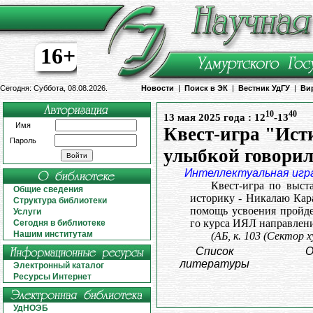
16+
Сегодня: Суббота, 08.08.2026.
Новости
|
Поиск в ЭК
|
Вестник УдГУ
|
Ви
10
40
13 мая 2025 года : 12
-13
Имя
Квест-игра "Ист
Пароль
улыбкой говори
Интеллектуальная игр
Квест-игра по выст
Общие сведения
историку - Никалаю Кар
Структура библиотеки
помощь усвоения пройде
Услуги
го курса ИЯЛ направлени
Сегодня в библиотеке
Нашим институтам
(АБ, к. 103 (Сектор 
Список
О
литературы
Электронный каталог
Ресурсы Интернет
УдНОЭБ