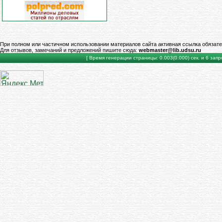
При полном или частичном использовании материалов сайта активная ссылка обязате
Для отзывов, замечаний и предложений пишите сюда:
webmaster@lib.udsu.ru
[ Время генерации страницы: 0.003(0.000) сек. и 6 запро