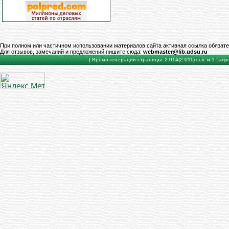
При полном или частичном использовании материалов сайта активная ссылка обязате
Для отзывов, замечаний и предложений пишите сюда:
webmaster@lib.udsu.ru
[ Время генерации страницы: 2.014(2.011) сек. и 1 запро