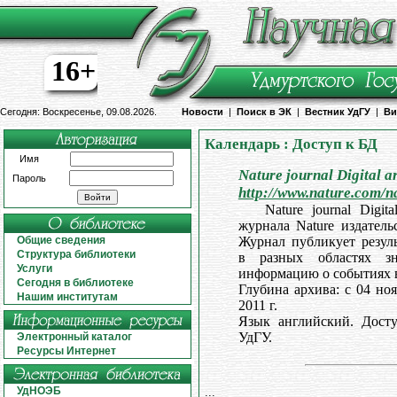
16+
Сегодня: Воскресенье, 09.08.2026.
Новости
|
Поиск в ЭК
|
Вестник УдГУ
|
Ви
Календарь : Доступ к БД
Имя
Nature journal Digital a
Пароль
http://www.nature.com/n
Nature journal Digi
журнала Nature издательс
Общие сведения
Журнал публикует резул
Структура библиотеки
в разных областях зн
Услуги
информацию о событиях в
Сегодня в библиотеке
Глубина архива: с 04 но
Нашим институтам
2011 г.
Язык английский. Досту
УдГУ.
Электронный каталог
Ресурсы Интернет
УдНОЭБ
...