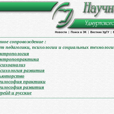
Новости
|
Поиск в ЭК
|
Вестник УдГУ
|
ое сопровождение :
 педагогики, психологии и социальных технологи
нтропология
нтропопрактика
сихоанализ
сихология развития
ьюторство
илософия практики
илософия развития
рейд и русские