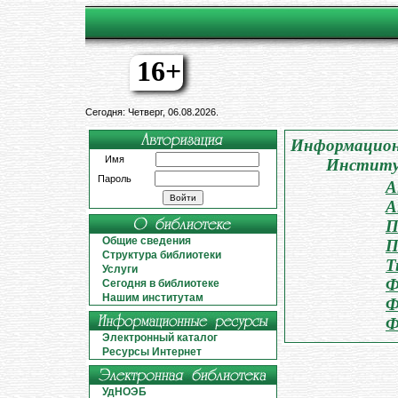
16+
Сегодня: Четверг, 06.08.2026.
Информационн
Имя
Институт
Пароль
А
А
П
Общие сведения
П
Структура библиотеки
Т
Услуги
Ф
Сегодня в библиотеке
Нашим институтам
Ф
Ф
Электронный каталог
Ресурсы Интернет
УдНОЭБ