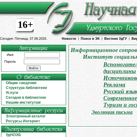
16+
Сегодня: Пятница, 07.08.2026.
Новости
|
Поиск в ЭК
|
Вестник УдГУ
|
Ви
Информационное сопров
Имя
Институт социаль
Пароль
Вспомогател
дисциплины
Источникове
Общие сведения
Реклама
Структура библиотеки
Русский язы
Услуги
Современное
Сегодня в библиотеке
Нашим институтам
Туризм и го
Эволюция письма
Электронный каталог
Ресурсы Интернет
УдНОЭБ