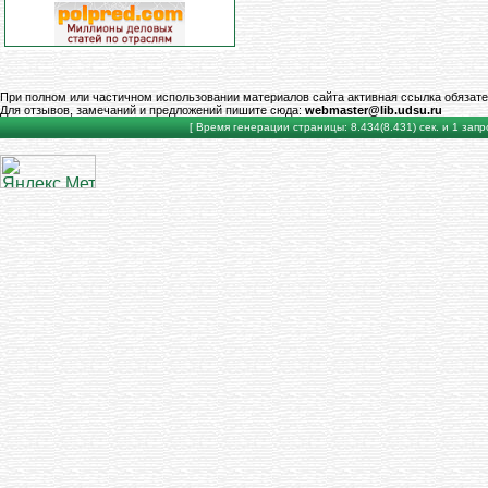
При полном или частичном использовании материалов сайта активная ссылка обязате
Для отзывов, замечаний и предложений пишите сюда:
webmaster@lib.udsu.ru
[ Время генерации страницы: 8.434(8.431) сек. и 1 запро