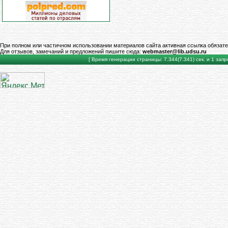
При полном или частичном использовании материалов сайта активная ссылка обязате
Для отзывов, замечаний и предложений пишите сюда:
webmaster@lib.udsu.ru
[ Время генерации страницы: 7.344(7.341) сек. и 1 запро