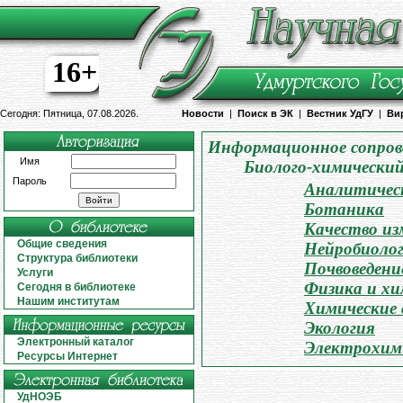
16+
Сегодня: Пятница, 07.08.2026.
Новости
|
Поиск в ЭК
|
Вестник УдГУ
|
Ви
Информационное сопров
Имя
Биолого-химически
Пароль
Аналитическ
Ботаника
Качество из
Общие сведения
Нейробиоло
Структура библиотеки
Почвоведени
Услуги
Физика и хи
Сегодня в библиотеке
Нашим институтам
Химические 
Экология
Электронный каталог
Электрохим
Ресурсы Интернет
УдНОЭБ