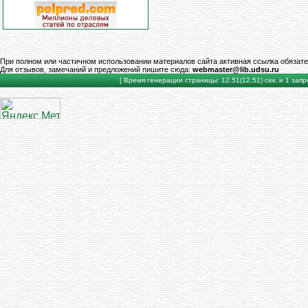
При полном или частичном использовании материалов сайта активная ссылка обязате
Для отзывов, замечаний и предложений пишите сюда:
webmaster@lib.udsu.ru
[ Время генерации страницы: 12.51(12.51) сек. и 1 запро