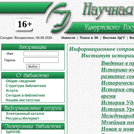
16+
Сегодня: Воскресенье, 09.08.2026.
Новости
|
Поиск в ЭК
|
Вестник УдГУ
|
Ви
Информационное сопров
Имя
Институт истории 
Пароль
Введение в 
Историко-ку
развитие со
Общие сведения
Историческ
Структура библиотеки
История стр
Услуги
время
Сегодня в библиотеке
Нашим институтам
История Уд
История Ур
Электронный каталог
Международ
Ресурсы Интернет
Музейная пе
Новая и нов
УдНОЭБ