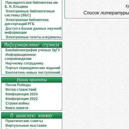
Президентская библиотека им
х
Б. Н. Ельцина
Электронные библиотечные
Список литератур
системы (ЭБС)
Электронная библиотека
диссертаций РГБ
Доступ к Базам данных научной
информации
Электронные газеты и журналы
Биобиблиография учёных УдГУ
Информационное
сопровождение
Научному сотруднику
Портал периодических изданий
Бюллетень новых поступлений
Наши проекты
Песни Победы
Ветер странствий
Конференция 2024
Конференция 2022
Строки войны
Книга памяти
Практические советы
Виртуальные выставки