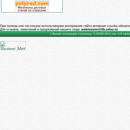
При полном или частичном использовании материалов сайта активная ссылка обязате
Для отзывов, замечаний и предложений пишите сюда:
webmaster@lib.udsu.ru
[ Время генерации страницы: 0.004(0.001) сек. и 6 запро