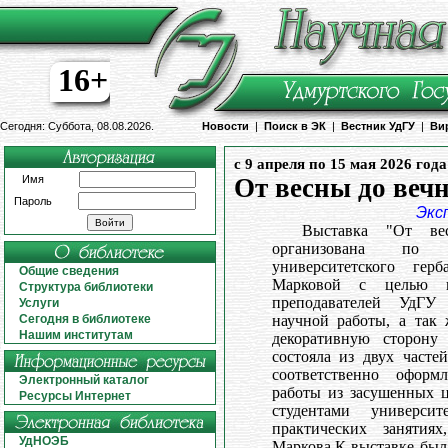
16+
Сегодня: Суббота, 08.08.2026.
Новости
|
Поиск в ЭК
|
Вестник УдГУ
|
Ви
с 9 апреля по 15 мая 2026 года
Имя
От весны до веч
Пароль
Экс
Выставка "От ве
организована по 
университетского ге
Общие сведения
Марковой с целью п
Структура библиотеки
преподавателей УдГУ
Услуги
Сегодня в библиотеке
научной работы, а так 
Нашим институтам
декоративную сторону 
состояла из двух часте
соответственно оформ
Электронный каталог
работы из засушенных ц
Ресурсы Интернет
студентами универс
практических занятия
УдНОЭБ
Маркова.К выставке был