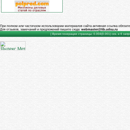
При полном или частичном использовании материалов сайта активная ссылка обязате
Для отзывов, замечаний и предложений пишите сюда:
webmaster@lib.udsu.ru
[ Время генерации страницы: 0.004(0.001) сек. и 6 запро