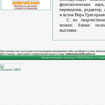
филологических наук,
переводчик, редактор,
и вузов Вера Григорьев
С их творчеством
можно ближе позн
выставке.
При полном или частичном использовании материалов сайта активная ссылка обязате
Для отзывов, замечаний и предложений пишите сюда:
webmaster@lib.udsu.ru
[ Время генерации страницы: 0.005(0.002) сек. и 6 запро