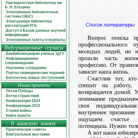
Президентская библиотека им
Б. Н. Ельцина
Электронные библиотечные
системы (ЭБС)
Электронная библиотека
Список литературы
диссертаций РГБ
Доступ к Базам данных научной
информации
Вопрос поиска п
Электронные газеты и журналы
профессионального 
молодых людей, но и
Биобиблиография учёных УдГУ
прошли часть жиз
Информационное
сопровождение
профессию. От правил
Научному сотруднику
зависит наша жизнь.
Портал периодических изданий
Счастлив тот, кт
Бюллетень новых поступлений
спешит на работу,
Наши проекты
Песни Победы
возвращается домой. У
Ветер странствий
понимание предназнач
Конференция 2024
своя индивидуальна
Конференция 2022
Строки войны
внутреннее призвание
Книга памяти
ощущаем счастье 
потенциала. Нужно толь
Практические советы
А вот наши юбиляры
Виртуальные выставки