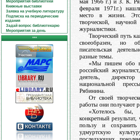
мая 1966 г.) и З. К. Р
Мероприятия библиотеки
Книжные выставки
февраля 1971г.) нашл
Заявка на учебную литературу
место в жизни. Это
Подписка на периодические
издания
творческой, научно
Задай вопрос библиотекарю
журналистики.
Мероприятия за день
Творческий путь ка
***
своеобразен, но 
писательская деятель
разные темы.
«Мы пишем обо вс
российский журналист
деятель, директо
национальной прес
Рябинина.
От своей творческ
работы они получают р
«Хотелось бы,
конкретный результат,
пользу и сохранить
удмуртскую культ
последующих поколен