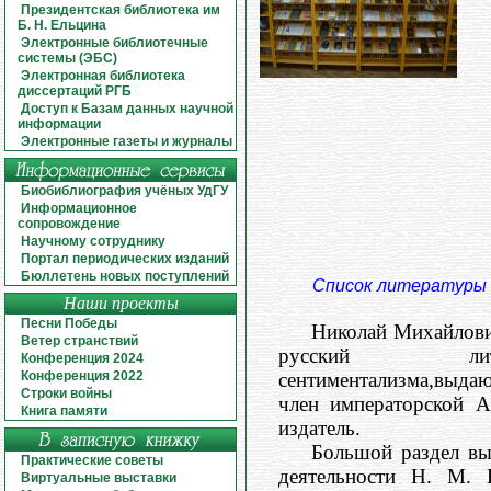
Президентская библиотека им
Б. Н. Ельцина
Электронные библиотечные
системы (ЭБС)
Электронная библиотека
диссертаций РГБ
Доступ к Базам данных научной
информации
Электронные газеты и журналы
Биобиблиография учёных УдГУ
Информационное
сопровождение
Научному сотруднику
Портал периодических изданий
Бюллетень новых поступлений
Список литературы
Наши проекты
Песни Победы
Николай Михайлови
Ветер странствий
русский ли
Конференция 2024
Конференция 2022
сентиментализма,выда
Строки войны
член императорской А
Книга памяти
издатель.
Большой раздел вы
Практические советы
деятельности Н. М. 
Виртуальные выставки