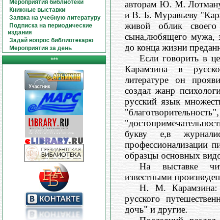
Мероприятия библиотеки
авторам Ю. М. Лотман
Книжные выставки
и В. Б. Муравьеву "Кар
Заявка на учебную литературу
живой облик своего
Подписка на периодические
издания
сына,любящего мужа, з
Задай вопрос библиотекарю
до конца жизни преданн
Мероприятия за день
Если говорить в це
***
Карамзина в русск
литературе он прояв
создал жанр психолог
русский язык множест
"благотворительнос
"достопримечательность
букву е,в журнали
профессионализации пи
образцы основных видо
На выставке чит
известными произведе
Н. М. Карамзина:
русского путешественн
дочь" и другие.