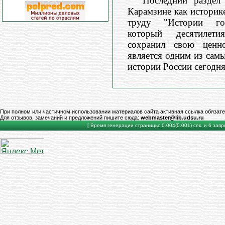
Последний раздел 
Карамзине как историк
труду "Истории гос
который десятилети
сохранил свою цен
является одним из сам
истории России сегодня
При полном или частичном использовании материалов сайта активная ссылка обязате
Для отзывов, замечаний и предложений пишите сюда:
webmaster@lib.udsu.ru
[ Время генерации страницы: 0.004(0.001) сек. и 6 запро