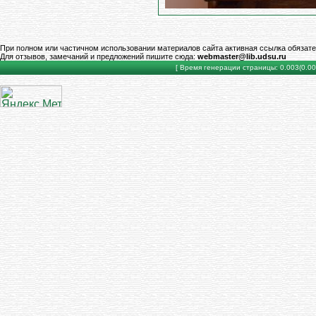
При полном или частичном использовании материалов сайта активная ссылка обязате
Для отзывов, замечаний и предложений пишите сюда:
webmaster@lib.udsu.ru
[ Время генерации страницы: 0.003(0.000)