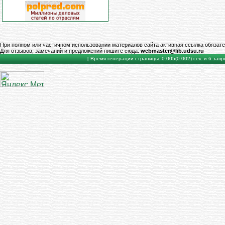
При полном или частичном использовании материалов сайта активная ссылка обязате
Для отзывов, замечаний и предложений пишите сюда:
webmaster@lib.udsu.ru
[ Время генерации страницы: 0.005(0.002) сек. и 6 запро