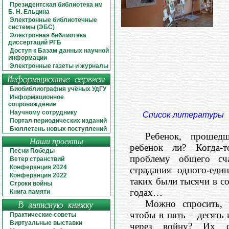
Президентская библиотека им
Б. Н. Ельцина
Электронные библиотечные
системы (ЭБС)
Электронная библиотека
диссертаций РГБ
Доступ к Базам данных научной
информации
Электронные газеты и журналы
Биобиблиография учёных УдГУ
Информационное
сопровождение
Научному сотруднику
Список литературы
Портал периодических изданий
Бюллетень новых поступлений
Ребенок, прошед
Наши проекты
ребенок ли? Когда-т
Песни Победы
проблему общего сч
Ветер странствий
Конференция 2024
страдания одного-еди
Конференция 2022
таких были тысячи в с
Строки войны
годах…
Книга памяти
Можно спросить, 
чтобы в пять – десять 
Практические советы
Виртуальные выставки
через войну? Их с