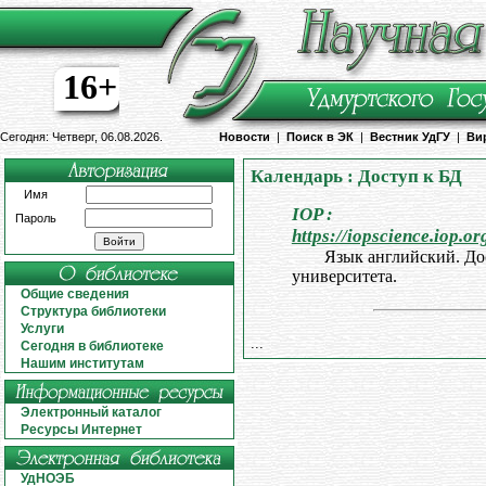
16+
Сегодня: Четверг, 06.08.2026.
Новости
|
Поиск в ЭК
|
Вестник УдГУ
|
Ви
Календарь : Доступ к БД
Имя
IOP :
Пароль
https://iopscience.iop.or
Язык английский. До
университета.
Общие сведения
Структура библиотеки
Услуги
...
Сегодня в библиотеке
Нашим институтам
Электронный каталог
Ресурсы Интернет
УдНОЭБ