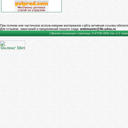
При полном или частичном использовании материалов сайта активная ссылка обязате
Для отзывов, замечаний и предложений пишите сюда:
webmaster@lib.udsu.ru
[ Время генерации страницы: 0.472(0.469) сек. и 1 запро