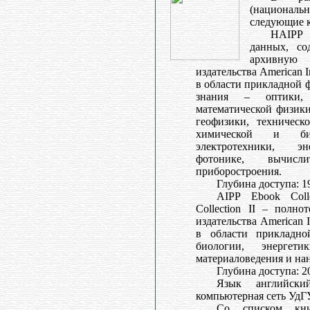
(националь
следующие 
НAIPP 
данных, со
архивную
издательства American Ins
в области прикладной 
знания – оптики,
математической физики
геофизики, техническ
химической и био
электротехники, эн
фотонике, вычис
приборостроения.
Глубина доступа: 1
AIPP Ebook Coll
Collection II – полно
издательства American In
в области прикладно
биологии, энергети
материаловедения и на
Глубина доступа: 20
Язык английски
компьютерная сеть УдГУ
Со списком кн