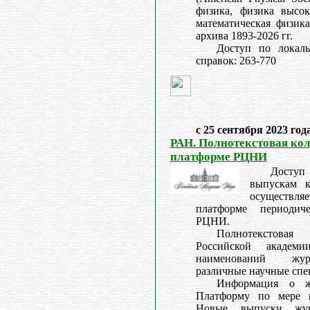
физика, физика высок
математическая физика
архива 1893-2026 гг.
Доступ по локал
справок: 263-770
с 25 сентября 2023 год
РАН. Полнотекстовая ко
платформе РЦНИ
Досту
выпускам 
осуществл
платформе периодич
РЦНИ.
Полнотекстова
Российской академ
наименований жур
различные научные спе
Информация о жу
Платформу по мере п
Новые выпуски жур