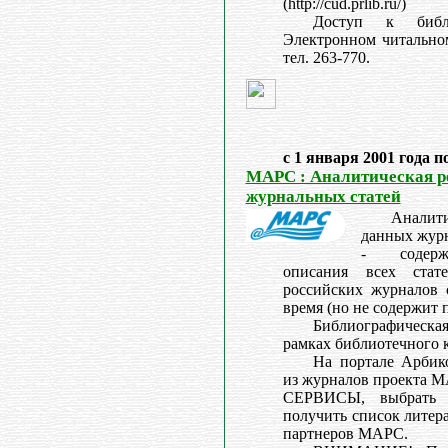
(http://cud.prlib.ru/)
Доступ к библ
Электронном читальном 
тел. 263-770.
с 1 января 2001 года п
МАРС : Аналитическая р
журнальных статей
Аналити
данных жур
- содерж
описания всех ста
российских журналов 
время (но не содержит 
Библиографическ
рамках библиотечного
На портале Арбик
из журналов проекта М
СЕРВИСЫ, выбрать 
получить список литер
партнеров МАРС.