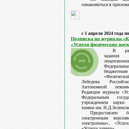
ознакомиться в прилож
с 1 апреля 2024 года п
Подписка на журналы «К
«Успехи физических наук
В рам
задани
лицензи
Федераль
бюджетны
«Физическ
Лебедева Российс
Автономной некомм
Редакция журнала «Ус
Федеральным госуд
учреждением науки 
химии им. Н.Д.Зелинск
Предоставлен 
электронным версия
электроника», «Усп
«Успехи химии».