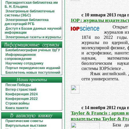
Президентская библиотека им
Б. Н. Ельцина
Электронные библиотечные
с 10 января 2013 года 
системы (ЭБС)
IOP : журналы издательст
Электронная библиотека
диссертаций РГБ
Откры
Доступ к Базам данных научной
журналов изд
информации
1874 по 2022 годы. 
Электронные газеты и журналы
журналы по ядерной,
молекулярной физике, 
Биобиблиография учёных УдГУ
и астрофизике, нанот
Информационное
наукам, математ
сопровождение
биологическим наук
Научному сотруднику
Портал периодических изданий
системы IOPScience .
Бюллетень новых поступлений
Язык английский. 
сети университета.
Наши проекты
Песни Победы
Ветер странствий
Конференция 2024
Конференция 2022
Строки войны
с 14 ноября 2012 года 
Книга памяти
Taylor & Francis : архив
издательства Taylor & Fr
Практические советы
База д
Виртуальные выставки