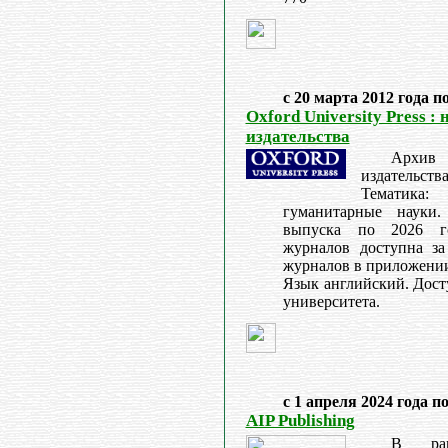
с 20 марта 2012 года п
Oxford University Press 
издательства
Архив
издательства 
Тематик
гуманитарные науки
выпуска по 2026 го
журналов доступна за
журналов в приложени
Язык английский. Дост
университета.
с 1 апреля 2024 года п
AIP Publishing
В рам