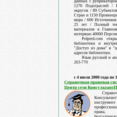
данных с рубрикатором
1270 Подотраслей / 
округов / 89 Субъекто
Стран и 1150 Провинци
мира / 600 Источников
25 лет / Полный тек
материалов в Главном
интервью 40000 Персон
Polpred.com отк
библиотеки и внутре
"Доступ из дома" в "ш
адресов библиотеки.
Язык русский и ан
263-770
с 4 июля 2000 года по 
Справочная правовая си
Центр сети Консультант
Справо
Консультант
инстру
профессион
права, 
бухгалтерско