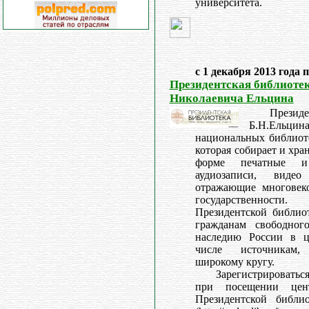
университета.
с 1 декабря 2013 года 
Президентская библиоте
Николаевича Ельцина
Презид
Б.Н.Ельц
национальных библиот
которая собирает и хр
форме печатные и
аудиозаписи, вид
отражающие многовек
государственност
Президентской библиот
гражданам свободног
наследию России в ц
числе источникам,
широкому кругу.
Зарегистрировать
при посещении цент
Президентской библи