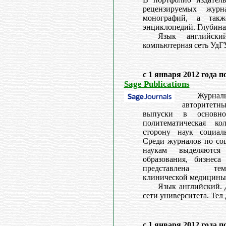
рецензируемых жур
монографий, а так
энциклопедий. Глубина 
Язык английски
компьютерная сеть УдГУ
с 1 января 2012 года п
Sage Publications
Журнал
авторитет
выпуски в основн
политематическая к
сторону наук социаль
Среди журналов по со
наукам выделяются
образования, бизнес
представлена те
клинической медицины 
Язык английский. 
сети университета. Тел 
с 1 января 2012 года п