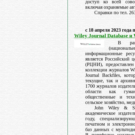
доступ ко всей сово
включая охраняемые ав
Справки по тел. 26
с 18 апреля 2023 года 
Wiley Journal Database и 
В рам
(националь
информационные ресу
является Российский 
(РЦНИ), предоставлен
коллекции журналов Wil
Journal Backfiles, ко
текущие, так и архив
1700 журналов издател
области как гумани
общественные и техн
сельское хозяйство, ме
John Wiley & So
академическое издател
году, специализирую
печатном и электронно
баз данных с мультид
В портфолио издатель