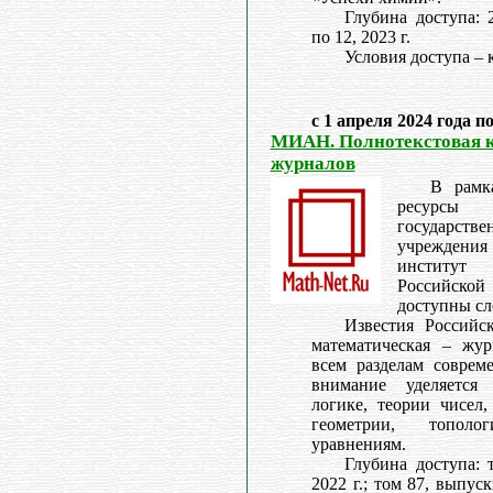
Глубина доступа: 
по 12, 2023 г.
Условия доступа – 
с 1 апреля 2024 года п
МИАН. Полнотекстовая 
журналов
В рамк
ресурс
государс
учреждения
институт
Российской
доступны с
Известия Российс
математическая – жур
всем разделам соврем
внимание уделяется 
логике, теории чисел,
геометрии, тополо
уравнениям.
Глубина доступа: 
2022 г.; том 87, выпуск