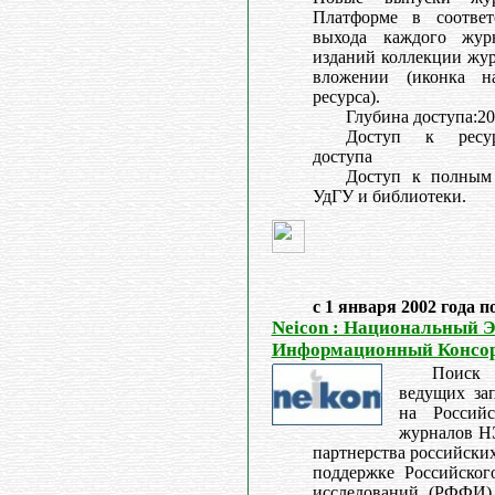
Платформе в соответ
выхода каждого жур
изданий коллекции жур
вложении (иконка н
ресурса).
Глубина доступа:20
Доступ к ресурс
доступа
Доступ к полным 
УдГУ и библиотеки.
с 1 января 2002 года п
Neicon : Национальный 
Информационный Консо
Поиск 
ведущих за
на Россий
журналов Н
партнерства российск
поддержке Российског
исследований (РФФИ) 