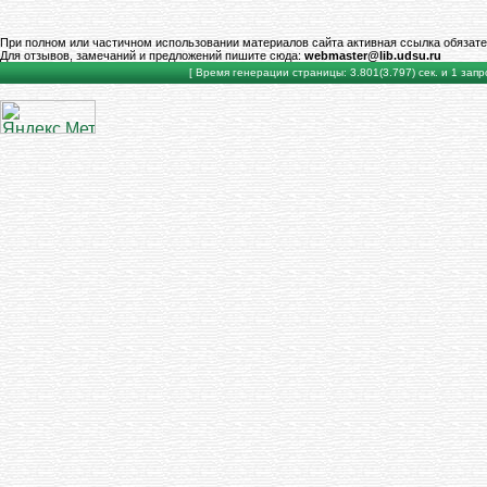
При полном или частичном использовании материалов сайта активная ссылка обязате
Для отзывов, замечаний и предложений пишите сюда:
webmaster@lib.udsu.ru
[ Время генерации страницы: 3.801(3.797) сек. и 1 запро