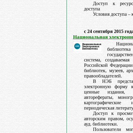
Доступ к ресурс
доступа
Условия доступа –
с 24 сентября 2015 год
Национальная электронн
Нацио
библиотек
государст
система, создаваемая
Российской Федерации
библиотек, музеев, ар
правообладателей.
В НЭБ предста
электронную форму к
ценные издания, р
авторефераты, моногр
картографические
периодическая литерату
Доступ к просмо
авторским правом, осу
ауд. библиотеки.
Пользователи мо