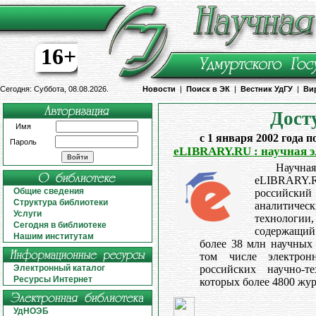
16+
Сегодня: Суббота, 08.08.2026.
Новости
|
Поиск в ЭК
|
Вестник УдГУ
|
Ви
Дост
Имя
с 1 января 2002 года п
Пароль
eLIBRARY.RU : научная 
Научная
eLIBRARY
Общие сведения
российс
Структура библиотеки
аналитическ
Услуги
технологии,
Сегодня в библиотеке
содержащий 
Нашим институтам
более 38 млн научных 
том числе электрон
Электронный каталог
российских научно-т
Ресурсы Интернет
которых более 4800 жур
УдНОЭБ