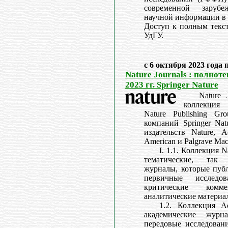
современной заруб
научной информации в 
Доступ к полным текст
УдГУ.
с 6 октября 2023 года 
Nature Journals : полнот
2023 гг. Springer Nature
Nature 
коллекция
Nature Publishing Gr
компаний Springer Na
издательств Nature, Ac
American и Palgrave Mac
I. 1.1. Коллекция N
тематические, так
журналы, которые публ
первичные исслед
критические ком
аналитические материал
1.2. Коллекция Ac
академические журн
передовые исследовани