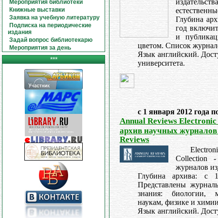
издательства
Мероприятия библиотеки
Книжные выставки
естественн
Заявка на учебную литературу
Глубина арх
Подписка на периодические
год включи
издания
и публикац
Задай вопрос библиотекарю
цветом. Список журнал
Мероприятия за день
Язык английский. Дост
***
университета.
с 1 января 2012 года п
Annual Reviews Electronic 
архив научных журналов 
Reviews
Electro
Collection
журналов из
Глубина архива: c 
Представлены журнал
знания: биологии, 
наукам, физике и химии
Язык английский. Дост