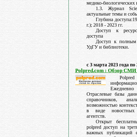
медико-биологических 
1.3. Журнал Scie
актуальные темы и собы
Глубина доступа:199
г.); 2018 - 2023 гг.
Доступ к ресурс
доступа
Доступ к полным 
УдГУ и библиотеки.
с 3 марта 2023 года по
Polpred.com : Обзор СМИ
Polpred
информац
Ежедневн
Отраслевые базы дан
справочников, ана
возможностью контекст
в виде новостных
агентств.
Открыт бесплатн
polpred доступ на тре
важных публикаций с