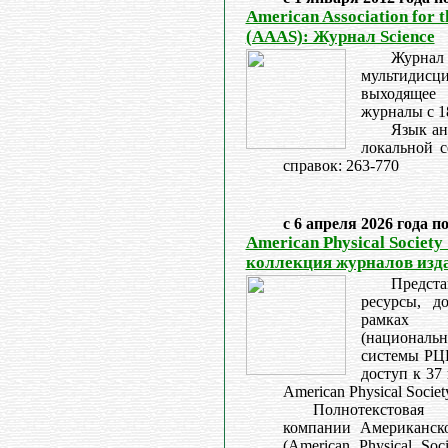
American Association for 
(AAAS): Журнал Science
Журнал
мультидис
выходящее
журналы с 1
Язык ан
локальной с
справок: 263-770
с 6 апреля 2026 года п
American Physical Society
коллекция журналов изд
Предс
ресурсы, д
рамках 
(националь
системы Р
доступ к 37
American Physical Societ
Полнотекстова
компании Американско
(American Physical Soc