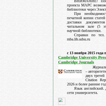
ВНИМАНИЕ! Поис
проекта МАРС возможе
библиотеки через Элек
При необходимос
печатной копии статей
доставки документо
читальном зале (5 э
научной библиотеки.
Справки по тел. 
mba.lib.udsu.ru
с 13 ноября 2015 года 
Cambridge University Press
Cambridge Journals
Журналы
– авторитет
двух третей
Citation Re
2026 и более ранние го
Язык английский. 
сети университета.